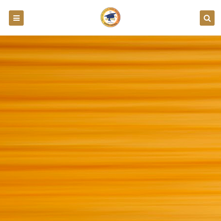
طريقة التسجيل في مباراة التعليم الأولي بالمغرب 2026-2027: الشروط والوثائق
Examen Régional 3AC Région Draa Tafilalt daraa 2025 Maths PDF Avec Correction