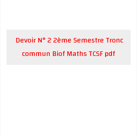
Devoir N° 2 2ème Semestre Tronc
commun Biof Maths TCSF pdf