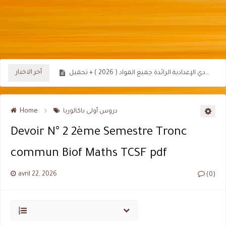
Examen Régional 3AC Région Béni Mellal Khnifra 2026 2025 Maths PDF Avec Correction
Examen Régional 3AC Région Guelmim Oued Noun 2025 2024 Maths PDF Avec Correction
أخر الاخبار
Home
دروس أولى باكالوريا
Devoir N° 2 2ème Semestre Tronc
commun Biof Maths TCSF pdf
avril 22, 2026
(0)